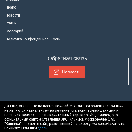
Прайс
Новости
Статьи
Глоссарий
Политика конфендициальности
Обратная связь
Написать
Данные, указанные на настоящем сайте, являются ориентировочными,
не являются назначением на лечение, статистическими данными и
носят исключительно ознакомительный характер. Уведомляем, что
официальным сайтом Отделения ЭКО, Клиника Москворечье (ЗАО
"Клиника") является сайт, размещенный по адресу: www.eco-lazarev.ru.
Реквизиты клиники
здесь