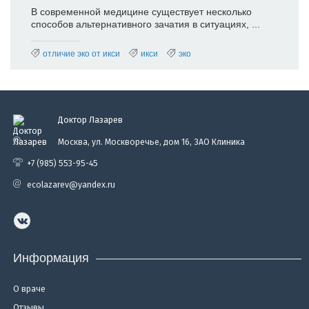
В современной медицине существует несколько
способов альтернативного зачатия в ситуациях, ...
отличие эко от икси
икси
эко
Доктор Лазарев
Москва, ул. Москворечье, дом 16, ЗАО Клиника
+7 (985) 553-95-45
ecolazarev@yandex.ru
Информация
О враче
Отзывы