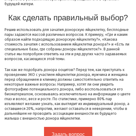
будущей матери.
Как сделать правильный выбор?
Решив использовать для зачатия донорскую яйцеклетку, бесплодные
пары задаются массой различных вопросов. К примеру, «Где и каким
образом найти подходящую донорскую яйцеклетку?», «Какова
стоимость зачатия с использованием яйцеклетки донора?» и «Есть ли
специальные базы, где собраны доноры яйцеклеток?». В данной
статье мы попробуем ответить на эти и ряд других часто задаваемых
вопросов, касающихся этой темы.
Так как же подобрать донора ооцитов? Перед тем, как приступать к
проведению ЭКО с участием яйцеклетки донора, мужчина и женщина
перед обращением в клинику должны самостоятельно ответить на
некоторые важные вопросы. Например, хотят ли они увидеть
фотографию потенциального донора, либо воспользоваться его
биоматериалом, основываясь исключительно на информации о цвете
глаз и волос, весе и росте. По статистике, примерно 80% пар
изъявляют желание узнать, как выглядит их индивидуальный донор, а
оставшиеся 20%, напротив, желают оставаться в неведении, чтобы в
дальнейшем не проводить ассоциации внешности их будущего
малыша с внешностью донора яйцеклетки.
Задать вопрос