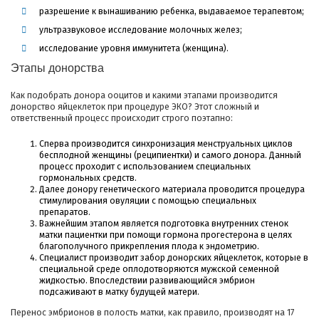
разрешение к вынашиванию ребенка, выдаваемое терапевтом;
ультразвуковое исследование молочных желез;
исследование уровня иммунитета (женщина).
Этапы донорства
Как подобрать донора ооцитов и какими этапами производится
донорство яйцеклеток при процедуре ЭКО? Этот сложный и
ответственный процесс происходит строго поэтапно:
Сперва производится синхронизация менструальных циклов
бесплодной женщины (реципиентки) и самого донора. Данный
процесс проходит с использованием специальных
гормональных средств.
Далее донору генетического материала проводится процедура
стимулирования овуляции с помощью специальных
препаратов.
Важнейшим этапом является подготовка внутренних стенок
матки пациентки при помощи гормона прогестерона в целях
благополучного прикрепления плода к эндометрию.
Специалист производит забор донорских яйцеклеток, которые в
специальной среде оплодотворяются мужской семенной
жидкостью. Впоследствии развивающийся эмбрион
подсаживают в матку будущей матери.
Перенос эмбрионов в полость матки, как правило, производят на 17