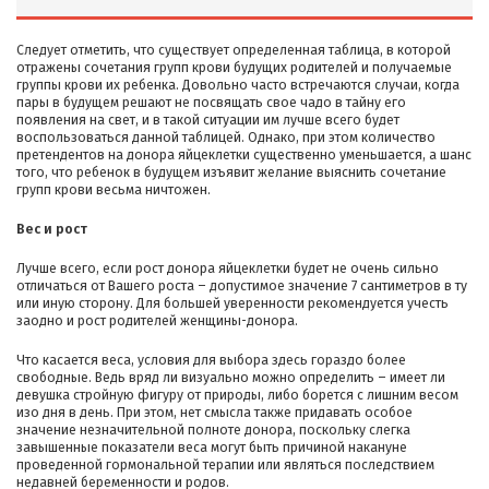
Следует отметить, что существует определенная таблица, в которой
отражены сочетания групп крови будущих родителей и получаемые
группы крови их ребенка. Довольно часто встречаются случаи, когда
пары в будущем решают не посвящать свое чадо в тайну его
появления на свет, и в такой ситуации им лучше всего будет
воспользоваться данной таблицей. Однако, при этом количество
претендентов на донора яйцеклетки существенно уменьшается, а шанс
того, что ребенок в будущем изъявит желание выяснить сочетание
групп крови весьма ничтожен.
Вес и рост
Лучше всего, если рост донора яйцеклетки будет не очень сильно
отличаться от Вашего роста – допустимое значение 7 сантиметров в ту
или иную сторону. Для большей уверенности рекомендуется учесть
заодно и рост родителей женщины-донора.
Что касается веса, условия для выбора здесь гораздо более
свободные. Ведь вряд ли визуально можно определить – имеет ли
девушка стройную фигуру от природы, либо борется с лишним весом
изо дня в день. При этом, нет смысла также придавать особое
значение незначительной полноте донора, поскольку слегка
завышенные показатели веса могут быть причиной накануне
проведенной гормональной терапии или являться последствием
недавней беременности и родов.