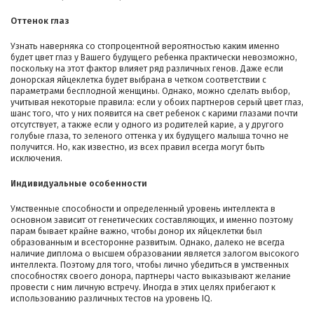
Оттенок глаз
Узнать наверняка со стопроцентной вероятностью каким именно
будет цвет глаз у Вашего будущего ребенка практически невозможно,
поскольку на этот фактор влияет ряд различных генов. Даже если
донорская яйцеклетка будет выбрана в четком соответствии с
параметрами бесплодной женщины. Однако, можно сделать выбор,
учитывая некоторые правила: если у обоих партнеров серый цвет глаз,
шанс того, что у них появится на свет ребенок с карими глазами почти
отсутствует, а также если у одного из родителей карие, а у другого
голубые глаза, то зеленого оттенка у их будущего малыша точно не
получится. Но, как известно, из всех правил всегда могут быть
исключения.
Индивидуальные особенности
Умственные способности и определенный уровень интеллекта в
основном зависит от генетических составляющих, и именно поэтому
парам бывает крайне важно, чтобы донор их яйцеклетки был
образованным и всесторонне развитым. Однако, далеко не всегда
наличие диплома о высшем образовании является залогом высокого
интеллекта. Поэтому для того, чтобы лично убедиться в умственных
способностях своего донора, партнеры часто выказывают желание
провести с ним личную встречу. Иногда в этих целях прибегают к
использованию различных тестов на уровень IQ.