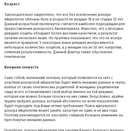
Возраст
Законодательно закреплено, что все без исключения доноры
яйцеклеток обязаны быть в возрасте не младше 18 и не старше 32 лет.
Данный возрастной промежуток считается наиболее подходящим для
предоставления донорского биоматериала. Известно, что у молодых
девушек ооциты обладают более высоким качеством, а результат
зачатия несколько выше. Но практика показывает, что это не всегда
является правилом. У некоторых юных девушек иногда имеется
небольшое количество ооцитов, а у женщин после 30 лет, напротив,
отличная результативность. Данный фактор также обусловлен
генетически.
Внешняя схожесть
Само собой, маленький человек, который появляется на свет с
участием донорской яйцеклетки, будет иметь внешние данные и черты,
взятые от своих генетических родителей. И женщины-реципиентки
чаще всего останавливают свой выбор именно на той девушке,
которая как можно больше похожа на них самих. Безусловно, крайне
трудно выбрать донора, который абсолютно по всем показателям
будет подходить под Ваши четкие требования. Поиск идеального
донора яйцеклетки может занять зачастую не один, и не два года.
Поэтому рекомендуется не заострять слишком большое внимание на
пресловутых внешних данных.
Подобрать донора яйцеклетки для зачатия Вашего будущего малыша