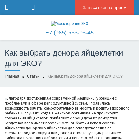
Записаться на прием
+7 (985) 553-95-45
Как выбрать донора яйцеклетки
для ЭКО?
Главная
Статьи
Как выбрать донора яйцеклетки для ЭКО?
Благодаря достижениям современной медицины у женщин с
проблемами в сфере репродуктивной системы появилась
возможность зачать, самостоятельно выносить и родить здорового
ребенка. В случаях, когда в женском организме не происходит
созревания яйцеклеток, прибегают к процедуре их донорства.
Бездетная пара имеет возможность выбрать и использовать
яйцеклетку донорскую яйцеклетку для оплодотворения ее
сперматозоидом супруга или донора с последующим развитием
эмбриона в условиях лаборатории и пересадкой его в организм